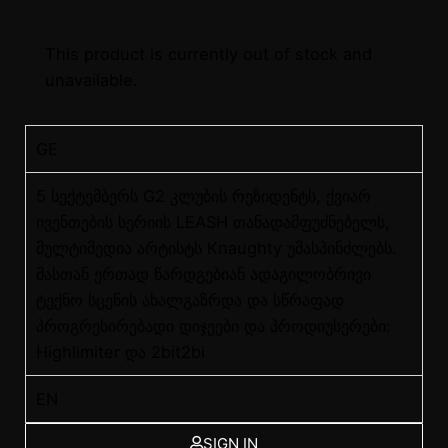
This product is currently out of stock and
unavailable.
GE
5 სექტემბერს G2 კლუბის რეზიდენტს, ქვიარ
ივენთების სერიის LEASH თანადამფუძნებელს,
მულტიმედია არტისტს Knaughty უმასპინძლებს.
მასთან ერთად წარდგებიან ადაგილობრივი
ტექნო სცენის ახალგაზრდა და სწრაფად
პროგრესირებადი დიჯეები და პროდიუსერები:
Highlimiter და 2bit2bi
EN
SIGN IN