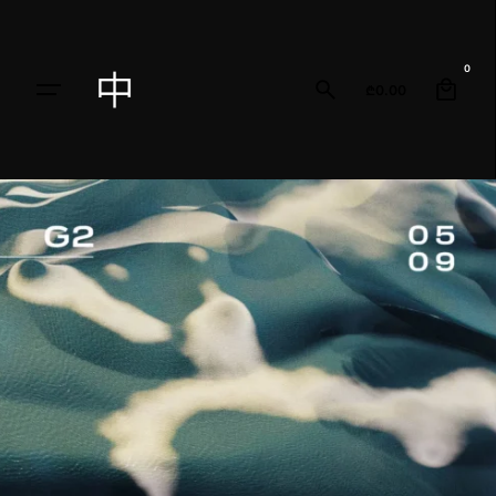
0
₾
0.00