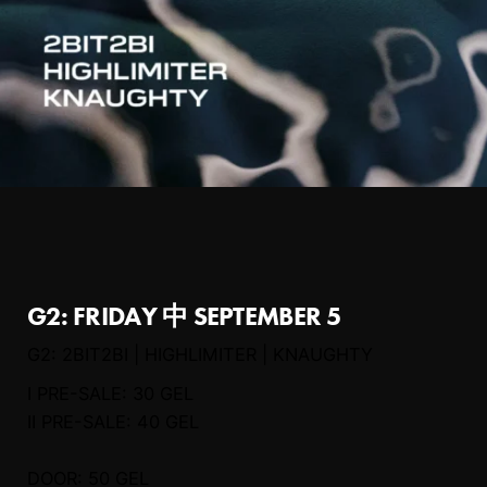
G2: FRIDAY 中 SEPTEMBER 5
G2: 2BIT2BI | HIGHLIMITER | KNAUGHTY
I PRE-SALE: 30 GEL
II PRE-SALE: 40 GEL
DOOR: 50 GEL