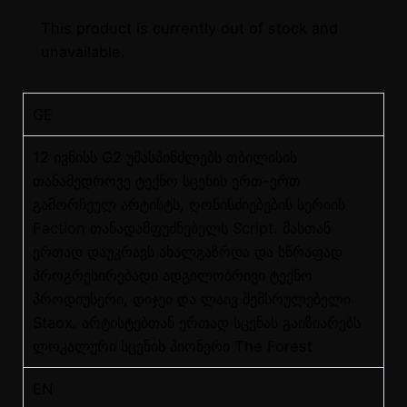
This product is currently out of stock and
unavailable.
GE
12 ივნისს G2 უმასპინძლებს თბილისის
თანამედროვე ტექნო სცენის ერთ-ერთ
გამორჩეულ არტისტს, ღონისძიებების სერიის
Faction თანადამფუძნებელს Script. მასთან
ერთად დაუკრავს ახალგაზრდა და სწრაფად
პროგრესირებადი ადგილობრივი ტექნო
პროდიუსერი, დიჯეი და ლაივ შემსრულებელი
Staox. არტისტებთან ერთად სცენას გაიზიარებს
ლოკალური სცენის პიონერი The Forest
EN