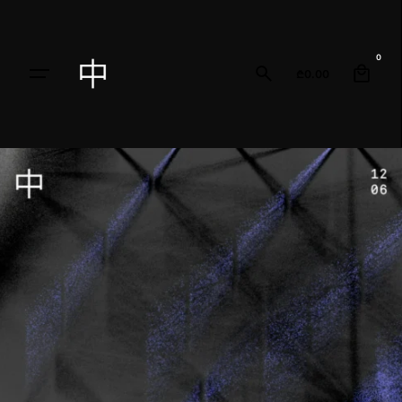
0
₾
0.00