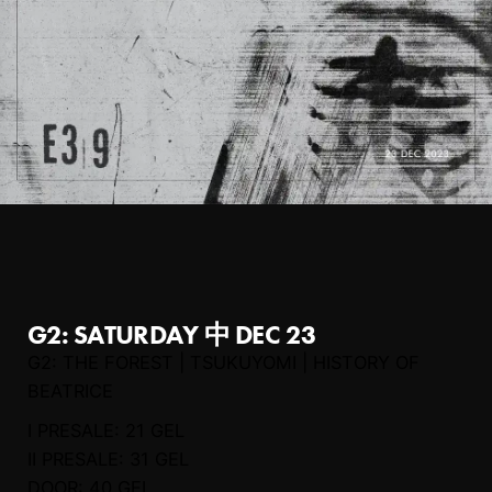
G2: SATURDAY 中 DEC 23
G2: THE FOREST | TSUKUYOMI | HISTORY OF
BEATRICE
I PRESALE: 21 GEL
II PRESALE: 31 GEL
DOOR: 40 GEL