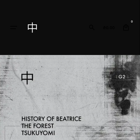
0
₾
0.00