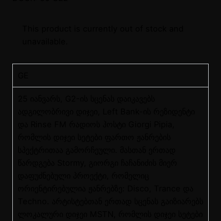
This product is currently out of stock and
unavailable.
GE
25 იანვარს, G2-ის სცენას დაიკავებს
ადგილობრივი დიჯეი, Left Bank-ის რეზიდენტი
და Rinse FM რადიოს ჰოსტი Giorgi Pipia,
რომლის დიჯეი სეტები ფართო ჟანრების
სპექტრითაა გამორჩეული. მასთან ერთად
წარდგება Stormy, გიორგი ჩაჩანიძის მიერ
დაფუძნებული პროექტი, რომელიც
ორიენტირებულია ჟანრებზე: Disco, Trance და
Techno. არტისტებთან ერთად სცენას გაიზიარებს
ლოკალური დიჯეი MSTN, რომლის დიჯეი სეტები