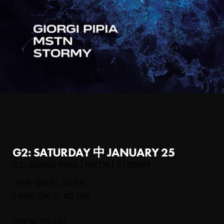
G2: SATURDAY 中 JANUARY 25
G2: GIORGI PIPIA | MSTN | STORMY
I PRE-SALE: 30 GEL
II PRE-SALE: 40 GEL
DOOR: 50 GEL