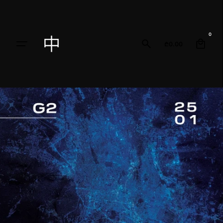
0
₾
0.00