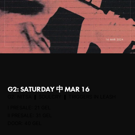
G2: SATURDAY 中 MAR 16
G2: NITSA ❚ SOULCRY ❚ TRIGGERS IN LEASH
I PRESALE: 21 GEL
II PRESALE: 31 GEL
DOOR: 40 GEL