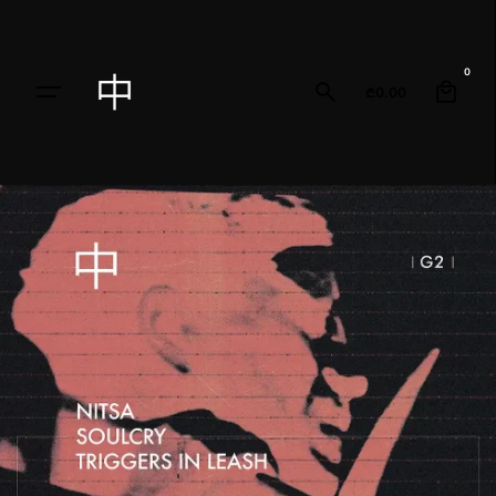
0
₾
0.00