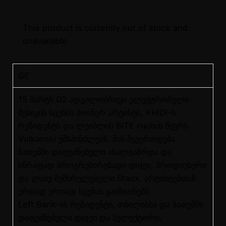
This product is currently out of stock and
unavailable.
GE
15 მარტს G2 ადგილობრივი ელექტრონული
მუსიკის სცენის პიონერ არტისტს, KHIDI-ს
რეზიდენტს და ლეიბლის BITE ოჯახის წევრს
Vulkanski უმსპინძლებს. მას შეუერთდება
ბათუმში დაფუძნებული ახალგაზრდა და
სწრაფად პროგრესირებადი დიჯეი, პროდიუსერი
და ლაივ შემსრულებელი Staox. არტისტებთან
ერთად ერთად სცენას გაიზიარებს
Left Bank-ის რეზიდენტი, თბილისსა და ბათუმში
დაფუძნებული დიჯეი და სელექტორი,