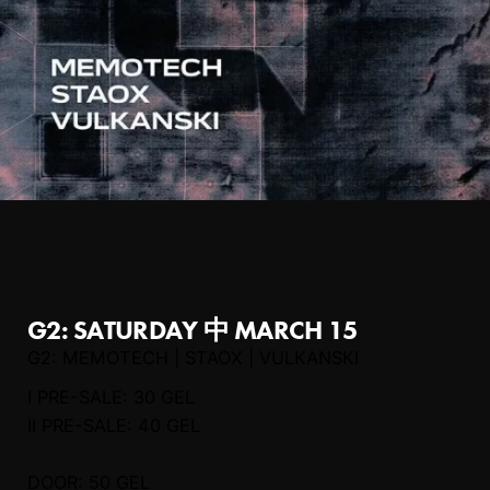
G2: SATURDAY 中 MARCH 15
G2: MEMOTECH | STAOX | VULKANSKI
I PRE-SALE: 30 GEL
II PRE-SALE: 40 GEL
DOOR: 50 GEL