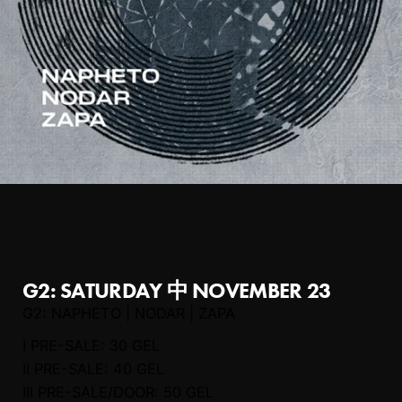
G2: SATURDAY 中 NOVEMBER 23
G2: NAPHETO | NODAR | ZAPA
I PRE-SALE: 30 GEL
II PRE-SALE: 40 GEL
III PRE-SALE/DOOR: 50 GEL