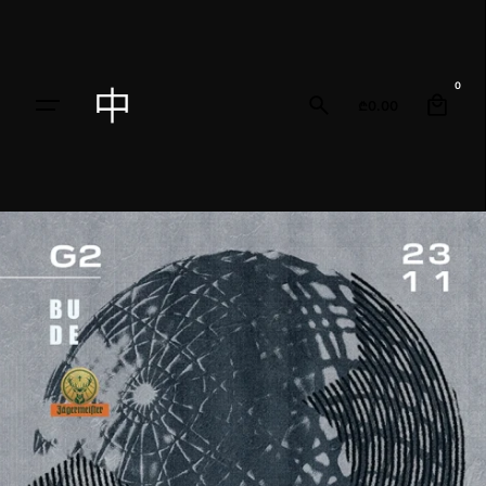
0
₾
0.00